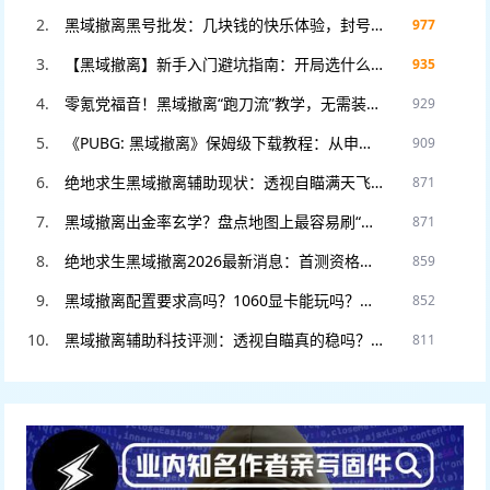
黑域撤离黑号批发：几块钱的快乐体验，封号不心疼，暴力测试专用！
977
【黑域撤离】新手入门避坑指南：开局选什么职业？这3个错误千万别犯！
935
零氪党福音！黑域撤离“跑刀流”教学，无需装备也能把把血赚撤离。
929
《PUBG: 黑域撤离》保姆级下载教程：从申请资格到进入游戏，看这一篇就够了！
909
绝地求生黑域撤离辅助现状：透视自瞄满天飞？教你如何安全“科技”防封。
871
黑域撤离出金率玄学？盘点地图上最容易刷“大金”的5个隐藏点位！
871
绝地求生黑域撤离2026最新消息：首测资格如何申请？官网预约入口在此。
859
黑域撤离配置要求高吗？1060显卡能玩吗？老电脑流畅运行设置教程。
852
黑域撤离辅助科技评测：透视自瞄真的稳吗？DMA硬件挂和软件挂怎么选
811