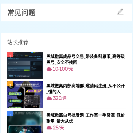
常见问题
站长推荐
黑域撤离成品号交易_带装备科恩币_高等级
1
黑号_安全不找回
10-100/元
黑域撤离内部高端群_邀请码注册_从不公开
2
_懂的入
320/月
黑域撤离白号批发网_工作室一手货源_低价
3
耐用_量大从优
25/天