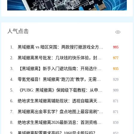
人气点击
黑域撤离 vs 暗区突围：两款搜打撤游戏全方位对比，谁才是2025年版本之子？
995
黑域撤离黑号批发：几块钱的快乐体验，封号不心疼，暴力测试专用！
977
【黑域撤离】新手入门避坑指南：开局选什么职业？这3个错误千万别犯！
935
零氪党福音！黑域撤离“跑刀流”教学，无需装备也能把把血赚撤离。
929
《PUBG: 黑域撤离》保姆级下载教程：从申请资格到进入游戏，看这一篇就够了！
909
绝地求生黑域撤离辅助现状：透视自瞄满天飞？教你如何安全“科技”防封。
871
黑域撤离出金率玄学？盘点地图上最容易刷“大金”的5个隐藏点位！
871
绝地求生黑域撤离2026最新消息：首测资格如何申请？官网预约入口在此。
859
黑域撤离配置要求高吗？1060显卡能玩吗？老电脑流畅运行设置教程。
852