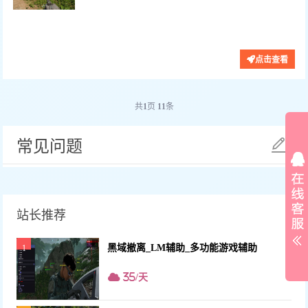
功能：单自瞄、按键自定义、平滑自瞄、
价格：23/天 90/周
点击查看
共
1
页
11
条
常见问题
站长推荐
黑域撤离_LM辅助_多功能游戏辅助
1
35/天