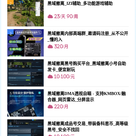
黑域撤离_IZI辅助_多功能游戏辅助
2
23/天 90/周
黑域撤离内部高端群_邀请码注册_从不公开
3
_懂的入
320/月
黑域撤离黑号购买平台_黑域撤离小号自助
4
发卡_便宜耐玩
10-100/元
黑域撤离DMA透视自瞄 - 支持KMBOX/融
5
合器_网页雷达_分屏显示
220/月
黑域撤离成品号交易_带装备科恩币_高等级
6
黑号_安全不找回