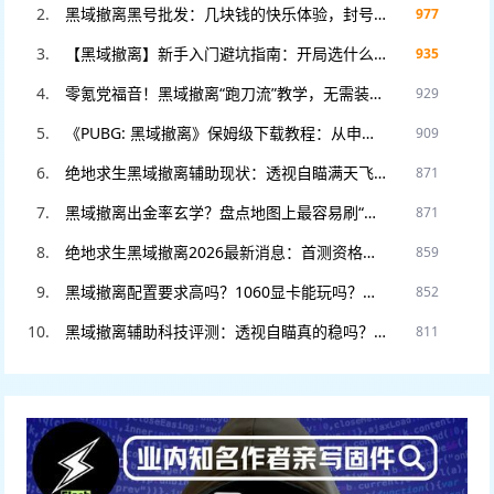
黑域撤离黑号批发：几块钱的快乐体验，封号不心疼，暴力测试专用！
977
【黑域撤离】新手入门避坑指南：开局选什么职业？这3个错误千万别犯！
935
零氪党福音！黑域撤离“跑刀流”教学，无需装备也能把把血赚撤离。
929
《PUBG: 黑域撤离》保姆级下载教程：从申请资格到进入游戏，看这一篇就够了！
909
绝地求生黑域撤离辅助现状：透视自瞄满天飞？教你如何安全“科技”防封。
871
黑域撤离出金率玄学？盘点地图上最容易刷“大金”的5个隐藏点位！
871
绝地求生黑域撤离2026最新消息：首测资格如何申请？官网预约入口在此。
859
黑域撤离配置要求高吗？1060显卡能玩吗？老电脑流畅运行设置教程。
852
黑域撤离辅助科技评测：透视自瞄真的稳吗？DMA硬件挂和软件挂怎么选
811