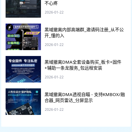
不心疼
2026-01-22
黑域撤离内部高端群_邀请码注册_从不公
开_懂的入
2026-01-22
黑域撤离DMA全套设备购买_板卡+固件
+辅助一条龙服务_包远程安装
2026-01-22
黑域撤离DMA透视自瞄 - 支持KMBOX/融
合器_网页雷达_分屏显示
2026-01-22