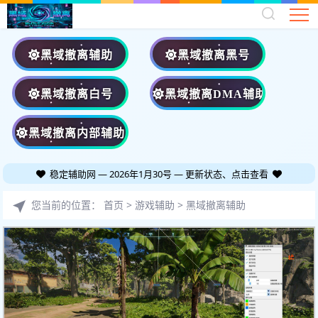
黑域撤离辅助
黑域撤离黑号
黑域撤离白号
黑域撤离DMA辅助
黑域撤离内部辅助
稳定辅助网 — 2026年1月30号 — 更新状态、点击查看
您当前的位置：
首页
>
游戏辅助
>
黑域撤离辅助