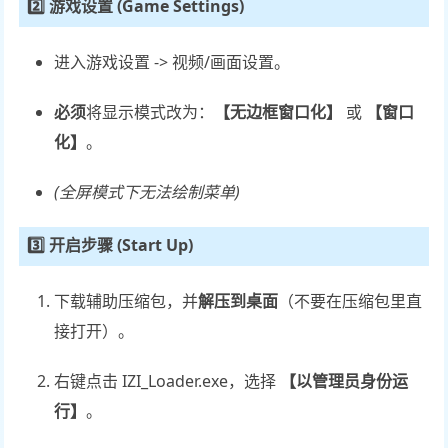
2️⃣ 游戏设置 (Game Settings)
进入游戏设置 -> 视频/画面设置。
必须
将显示模式改为：
【无边框窗口化】
或
【窗口
化】
。
(全屏模式下无法绘制菜单)
3️⃣ 开启步骤 (Start Up)
下载辅助压缩包，并
解压到桌面
（不要在压缩包里直
接打开）。
右键点击
IZI_Loader.exe
，选择
【以管理员身份运
行】
。