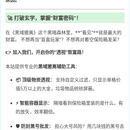
原因。
🚀 打破玄学，掌握“财富密码”！
在《黑域撤离》这个黑暗森林里，**“看见”**就是最大的
财富。 不想再当“盲盒玩家”？不想再对着空保险箱发呆？
👉 加入我们，开启你的“透视”致富路！
本站提供专业的
黑域撤离辅助工具
：
📦 顶级物资透视：
支持自定义过滤，只显示单格价
值5万以上的大金，垃圾物品统统屏蔽。
⚡ 智能容器显示：
隔墙看到保险箱里装的是什么，有
的放矢，效率翻倍。
🛡️ 防封黑号批发：
担心大号风险？用几块钱的黑号去