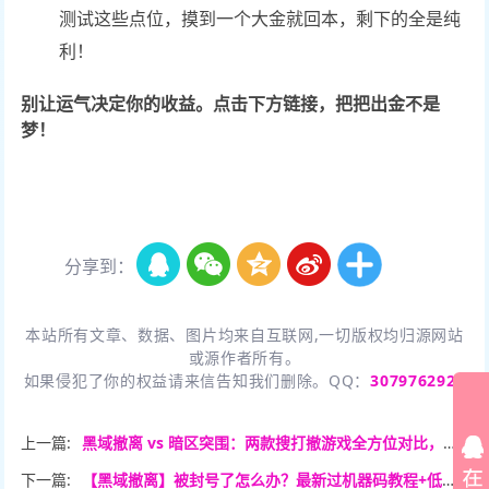
测试这些点位，摸到一个大金就回本，剩下的全是纯
利！
别让运气决定你的收益。点击下方链接，把把出金不是
梦！
分享到：
本站所有文章、数据、图片均来自互联网,一切版权均归源网站
或源作者所有。
如果侵犯了你的权益请来信告知我们删除。QQ：
3079762926
上一篇:
黑域撤离 vs 暗区突围：两款搜打撤游戏全方位对比，谁才是2025年版本之子？
下一篇:
【黑域撤离】被封号了怎么办？最新过机器码教程+低价黑号购买渠道