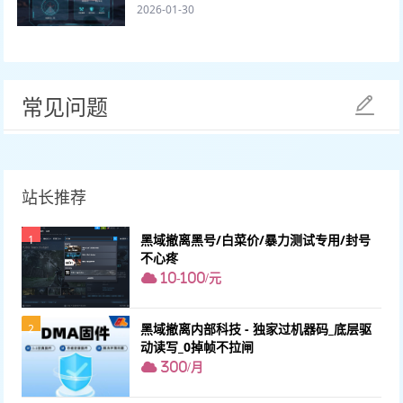
2026-01-30
常见问题
站长推荐
黑域撤离黑号/白菜价/暴力测试专用/封号
1
不心疼
10-100/元
黑域撤离内部科技 - 独家过机器码_底层驱
2
动读写_0掉帧不拉闸
300/月