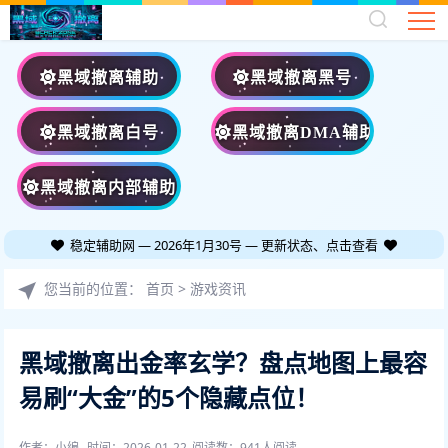
黑域撤离辅助
黑域撤离黑号
黑域撤离白号
黑域撤离DMA辅助
黑域撤离内部辅助
稳定辅助网 — 2026年1月30号 — 更新状态、点击查看
您当前的位置：
首页
>
游戏资讯
黑域撤离出金率玄学？盘点地图上最容
易刷“大金”的5个隐藏点位！
作者：小编
时间：2026-01-22
阅读数：
941人阅读