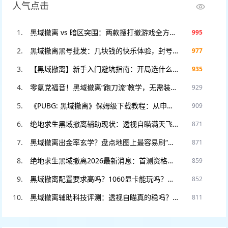
人气点击
黑域撤离 vs 暗区突围：两款搜打撤游戏全方位对比，谁才是2025年版本之子？
995
黑域撤离黑号批发：几块钱的快乐体验，封号不心疼，暴力测试专用！
977
【黑域撤离】新手入门避坑指南：开局选什么职业？这3个错误千万别犯！
935
零氪党福音！黑域撤离“跑刀流”教学，无需装备也能把把血赚撤离。
929
《PUBG: 黑域撤离》保姆级下载教程：从申请资格到进入游戏，看这一篇就够了！
909
绝地求生黑域撤离辅助现状：透视自瞄满天飞？教你如何安全“科技”防封。
871
黑域撤离出金率玄学？盘点地图上最容易刷“大金”的5个隐藏点位！
871
绝地求生黑域撤离2026最新消息：首测资格如何申请？官网预约入口在此。
859
黑域撤离配置要求高吗？1060显卡能玩吗？老电脑流畅运行设置教程。
852
黑域撤离辅助科技评测：透视自瞄真的稳吗？DMA硬件挂和软件挂怎么选
811