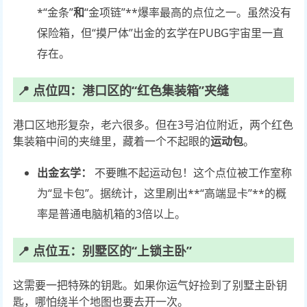
*“金条”
和
“金项链”**爆率最高的点位之一。虽然没有
保险箱，但“摸尸体”出金的玄学在PUBG宇宙里一直
存在。
📍 点位四：港口区的“红色集装箱”夹缝
港口区地形复杂，老六很多。但在3号泊位附近，两个红色
集装箱中间的夹缝里，藏着一个不起眼的
运动包
。
出金玄学：
不要瞧不起运动包！这个点位被工作室称
为“显卡包”。据统计，这里刷出**“高端显卡”**的概
率是普通电脑机箱的3倍以上。
📍 点位五：别墅区的“上锁主卧”
这需要一把特殊的钥匙。如果你运气好捡到了别墅主卧钥
匙，哪怕绕半个地图也要去开一次。