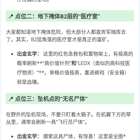
📍 点位二：地下掩体B2层的“医疗室”
大家都知道地下掩体危险，但大部分人都直奔军械库去
了。其实，B2层角落的医疗室才是真正的富矿。
出金玄学：
这里的红色急救包和置物架上，有极高的
概率刷新**“高价值针剂”
和
“LEDX（类似的高科技医
疗物资）”**。单格价值极高，塞进裤裆（安全箱）
就是血赚。
📍 点位三：坠机点的“无名尸体”
在野外的坠机现场，不要只盯着大箱子。在机翼下方的草
丛里，通常会刷新一具“飞行员尸体”。
出金玄学：
摸索这具尸体，有惊喜！这里是全图*