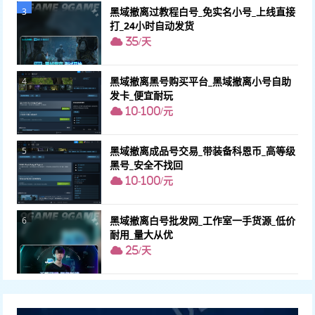
黑域撤离过教程白号_免实名小号_上线直接
3
打_24小时自动发货
35/天
黑域撤离黑号购买平台_黑域撤离小号自助
4
发卡_便宜耐玩
10-100/元
黑域撤离成品号交易_带装备科恩币_高等级
5
黑号_安全不找回
10-100/元
黑域撤离白号批发网_工作室一手货源_低价
6
耐用_量大从优
25/天