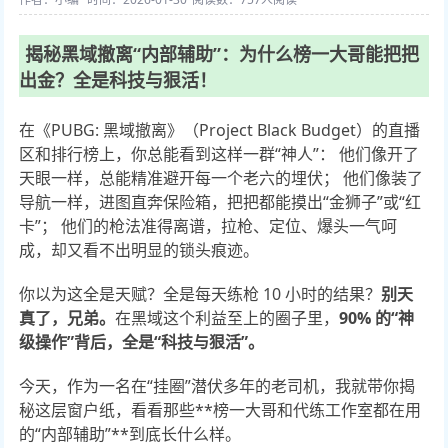
揭秘黑域撤离“内部辅助”：为什么榜一大哥能把把
出金？全是科技与狠活！
在《PUBG: 黑域撤离》（Project Black Budget）的直播
区和排行榜上，你总能看到这样一群“神人”： 他们像开了
天眼一样，总能精准避开每一个老六的埋伏； 他们像装了
导航一样，进图直奔保险箱，把把都能摸出“金狮子”或“红
卡”； 他们的枪法准得离谱，拉枪、定位、爆头一气呵
成，却又看不出明显的锁头痕迹。
你以为这全是天赋？全是每天练枪 10 小时的结果？
别天
真了，兄弟。
在黑域这个利益至上的圈子里，
90% 的“神
级操作”背后，全是“科技与狠活”。
今天，作为一名在“挂圈”潜伏多年的老司机，我就带你揭
秘这层窗户纸，看看那些**榜一大哥和代练工作室都在用
的“内部辅助”**到底长什么样。