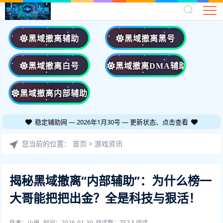
黑域撤离辅助
黑域撤离黑号
黑域撤离白号
黑域撤离DMA辅助
黑域撤离内部辅助
稳定辅助网 — 2026年1月30号 — 更新状态、点击查看
您当前的位置：
首页
>
游戏资讯
揭秘黑域撤离“内部辅助”：为什么榜一
大哥能把把出金？全是科技与狠活！
作者：小编
时间：2026-01-30
阅读数：
757人阅读