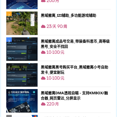
200/月
黑域撤离_IZI辅助_多功能游戏辅助
2
23/天 90/周
黑域撤离成品号交易_带装备科恩币_高等级
3
黑号_安全不找回
10-100/元
黑域撤离黑号购买平台_黑域撤离小号自助
4
发卡_便宜耐玩
10-100/元
黑域撤离DMA透视自瞄 - 支持KMBOX/融
5
合器_网页雷达_分屏显示
220/月