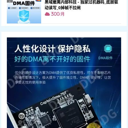
黑域撤离内部科技 - 独家过机器码_底层驱
6
动读写_0掉帧不拉闸
300/月