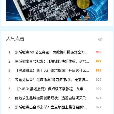
人气点击
黑域撤离 vs 暗区突围：两款搜打撤游戏全方位对比，谁才是2025年版本之子？
995
黑域撤离黑号批发：几块钱的快乐体验，封号不心疼，暴力测试专用！
977
【黑域撤离】新手入门避坑指南：开局选什么职业？这3个错误千万别犯！
935
零氪党福音！黑域撤离“跑刀流”教学，无需装备也能把把血赚撤离。
929
《PUBG: 黑域撤离》保姆级下载教程：从申请资格到进入游戏，看这一篇就够了！
909
绝地求生黑域撤离辅助现状：透视自瞄满天飞？教你如何安全“科技”防封。
871
黑域撤离出金率玄学？盘点地图上最容易刷“大金”的5个隐藏点位！
871