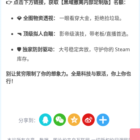
👉 点击下方链接，获取【黑域撤离内部定制版】名额：
💎 全图物资透视：
一眼看穿大金，拒绝捡垃圾。
🔫 顶级拟人自瞄：
影帝级演技，带老板/直播首选。
🛡️ 独家防封驱动：
大号稳定奔放，守护你的 Steam
库存。
别让贫穷限制了你的想象力。全是科技与狠活，你上你也
行！
分享到：
本站所有文章、数据、图片均来自互联网,一切版权均归源网站