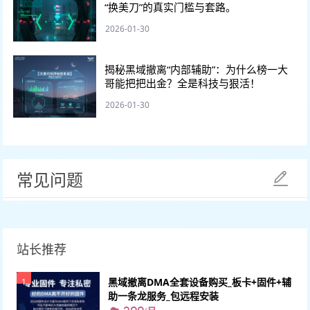
“换美刀”的真实门槛与套路。
2026-01-30
揭秘黑域撤离“内部辅助”：为什么榜一大
哥能把把出金？全是科技与狠活！
2026-01-30
常见问题
站长推荐
黑域撤离DMA全套设备购买_板卡+固件+辅
1
助一条龙服务_包远程安装