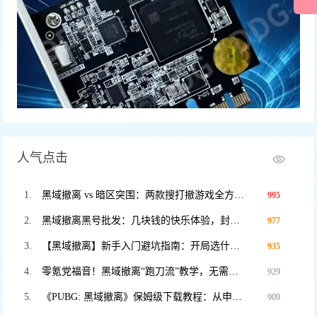
人气点击
黑域撤离 vs 暗区突围：两款搜打撤游戏全方位对比，谁才是2025年版本之子？
995
黑域撤离黑号批发：几块钱的快乐体验，封号不心疼，暴力测试专用！
977
【黑域撤离】新手入门避坑指南：开局选什么职业？这3个错误千万别犯！
935
零氪党福音！黑域撤离“跑刀流”教学，无需装备也能把把血赚撤离。
929
《PUBG: 黑域撤离》保姆级下载教程：从申请资格到进入游戏，看这一篇就够了！
909