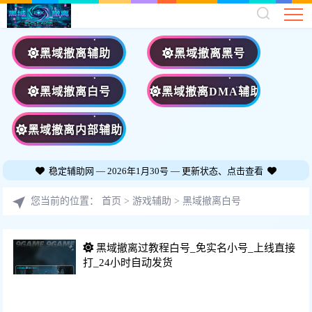
黑域撤离辅助
黑域撤离黑号
黑域撤离白号
黑域撤离DMA辅助
黑域撤离内部辅助
稳定辅助网 — 2026年1月30号 — 更新状态、点击查看
您当前的位置：
首页
>
游戏辅助
>
黑域撤离白号
黑域撤离过教程白号_免实名小号_上线直接
打_24小时自动发货
功能：黑号、白号、可改黑号、数据号
价格：35/天