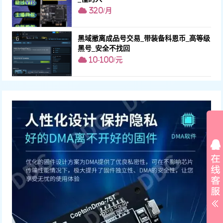
320/月
黑域撤离成品号交易_带装备科恩币_高等级
6
黑号_安全不找回
10-100/元