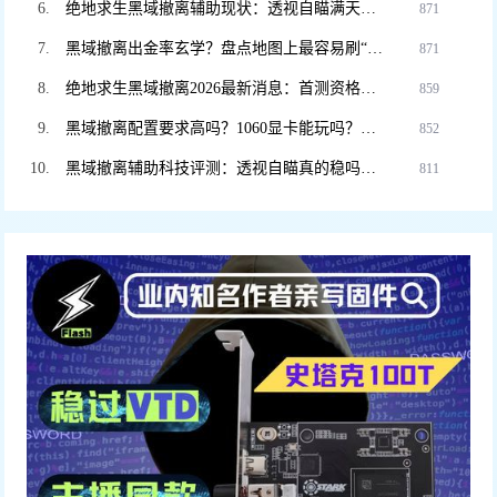
绝地求生黑域撤离辅助现状：透视自瞄满天飞？教你如何安全“科技”防封。
871
黑域撤离出金率玄学？盘点地图上最容易刷“大金”的5个隐藏点位！
871
绝地求生黑域撤离2026最新消息：首测资格如何申请？官网预约入口在此。
859
黑域撤离配置要求高吗？1060显卡能玩吗？老电脑流畅运行设置教程。
852
黑域撤离辅助科技评测：透视自瞄真的稳吗？DMA硬件挂和软件挂怎么选
811