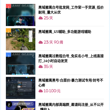
黑域撤离白号批发网_工作室一手货源_低价
1
耐用_量大从优
25/天
黑域撤离_IZI辅助_多功能游戏辅助
2
23/天 90/周
黑域撤离过教程白号_免实名小号_上线直接
3
打_24小时自动发货
35/天
黑域撤离黑号/白菜价/暴力测试专用/封号不
4
心疼
10-100/元
黑域撤离内部高端群_邀请码注册_从不公开
5
_懂的入