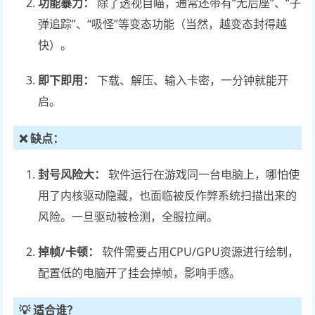
功能暴力：
除了透视自瞄，通常还带有“无后座”、“子
弹追踪”、“吸怪”等变态功能（当然，越变态封得越
快）。
即下即用：
下载、解压、输入卡密，一分钟就能开
启。
❌ 缺点：
封号风险大：
软件运行在游戏同一台电脑上，哪怕使
用了内核驱动隐藏，也面临被反作弊系统扫描出来的
风险。一旦驱动被检测，全服拉闸。
掉帧/卡顿：
软件需要占用CPU/GPU资源进行绘制，
配置低的电脑开了挂会掉帧，影响手感。
💡 适合谁？