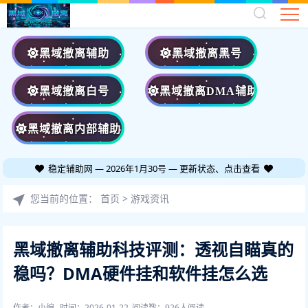
黑域撤离辅助
黑域撤离黑号
黑域撤离白号
黑域撤离DMA辅助
黑域撤离内部辅助
稳定辅助网 — 2026年1月30号 — 更新状态、点击查看
您当前的位置：
首页
>
游戏资讯
黑域撤离辅助科技评测：透视自瞄真的
稳吗？DMA硬件挂和软件挂怎么选
作者：小编
时间：2026-01-22
阅读数：
926人阅读