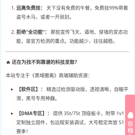
远离免费挂：
天下没有免费的午餐，免费挂99%带着
盗号木马，或者一开就封。
拒绝“全功能”：
那些宣传飞天、遁地、穿墙的变态功
能，是官方检测的重点。功能越少，往往越稳。
🔥 还在为找不到靠谱的科技发愁？
本站专注于《黑域撤离》高端辅助资源：
【软件区】：
精选过检测驱动版，透视清晰，自瞄平
滑，黑号专用神器。
【DMA专区】：
提供 35t/75t 顶级板卡，附带 1v1
定制独立固件，包远程安装调试，大号稳定奔放 S1
赛季！