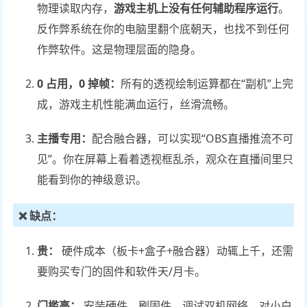
物理读取内存，
游戏主机上没有任何辅助程序运行
。
反作弊系统在你的电脑里翻个底朝天，也找不到任何
作弊软件。这是物理层面的隐身。
0 占用，0 掉帧：
所有的透视绘制运算都在“副机”上完
成，游戏主机性能满血运行，丝滑流畅。
主播专用：
配合融合器，可以实现“OBS直播推流不可
见”。你在屏幕上看着透视框乱杀，观众在直播间里只
能看到你的神级意识。
❌ 缺点：
贵：
硬件成本（板卡+盒子+融合器）动辄上千，还需
要购买专门的固件和软件天/月卡。
门槛高：
安装硬件、刷固件、调试双机网络，对小白