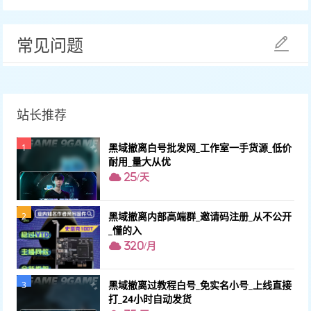
常见问题
站长推荐
黑域撤离白号批发网_工作室一手货源_低价
1
耐用_量大从优
25/天
黑域撤离内部高端群_邀请码注册_从不公开
2
_懂的入
320/月
黑域撤离过教程白号_免实名小号_上线直接
3
打_24小时自动发货