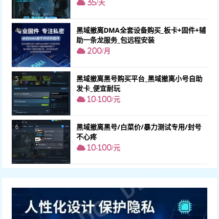
35/天
黑域撤离DMA全套设备购买_板卡+固件+辅
4
助一条龙服务_包远程安装
200/月
黑域撤离黑号购买平台_黑域撤离小号自助
5
发卡_便宜耐玩
10-100/元
黑域撤离黑号/白菜价/暴力测试专用/封号
6
不心疼
10-100/元