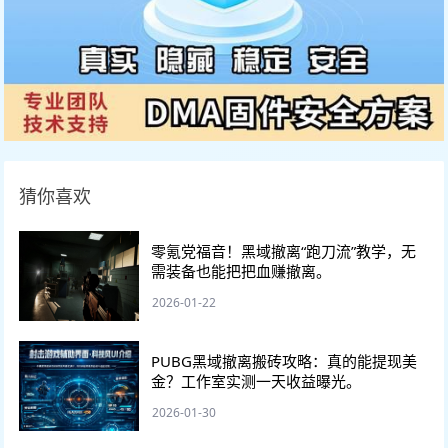
猜你喜欢
零氪党福音！黑域撤离“跑刀流”教学，无
需装备也能把把血赚撤离。
2026-01-22
PUBG黑域撤离搬砖攻略：真的能提现美
金？工作室实测一天收益曝光。
2026-01-30