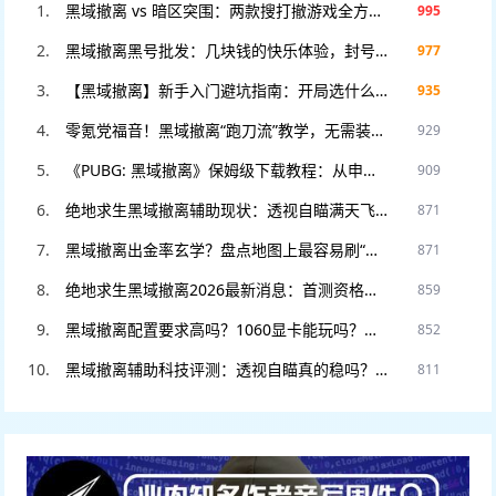
黑域撤离 vs 暗区突围：两款搜打撤游戏全方位对比，谁才是2025年版本之子？
995
黑域撤离黑号批发：几块钱的快乐体验，封号不心疼，暴力测试专用！
977
【黑域撤离】新手入门避坑指南：开局选什么职业？这3个错误千万别犯！
935
零氪党福音！黑域撤离“跑刀流”教学，无需装备也能把把血赚撤离。
929
《PUBG: 黑域撤离》保姆级下载教程：从申请资格到进入游戏，看这一篇就够了！
909
绝地求生黑域撤离辅助现状：透视自瞄满天飞？教你如何安全“科技”防封。
871
黑域撤离出金率玄学？盘点地图上最容易刷“大金”的5个隐藏点位！
871
绝地求生黑域撤离2026最新消息：首测资格如何申请？官网预约入口在此。
859
黑域撤离配置要求高吗？1060显卡能玩吗？老电脑流畅运行设置教程。
852
黑域撤离辅助科技评测：透视自瞄真的稳吗？DMA硬件挂和软件挂怎么选
811