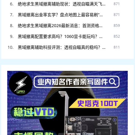
绝地求生黑域撤离辅助现状：透视自瞄满天飞？教你如何安全“科技”防封。
871
黑域撤离出金率玄学？盘点地图上最容易刷“大金”的5个隐藏点位！
871
绝地求生黑域撤离2026最新消息：首测资格如何申请？官网预约入口在此。
859
黑域撤离配置要求高吗？1060显卡能玩吗？老电脑流畅运行设置教程。
852
黑域撤离辅助科技评测：透视自瞄真的稳吗？DMA硬件挂和软件挂怎么选
811