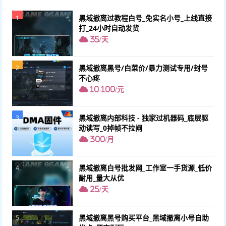
黑域撤离过教程白号_免实名小号_上线直接
1
打_24小时自动发货
35/天
黑域撤离黑号/白菜价/暴力测试专用/封号
2
不心疼
10-100/元
黑域撤离内部科技 - 独家过机器码_底层驱
3
动读写_0掉帧不拉闸
300/月
黑域撤离白号批发网_工作室一手货源_低价
4
耐用_量大从优
25/天
黑域撤离黑号购买平台_黑域撤离小号自助
5