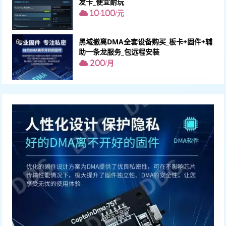
发卡_便宜耐玩
10-100/元
黑域撤离DMA全套设备购买_板卡+固件+辅
6
助一条龙服务_包远程安装
200/月