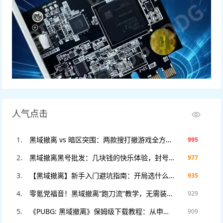
人气点击
黑域撤离 vs 暗区突围：两款搜打撤游戏全方位对比，谁才是2025年版本之子？
995
黑域撤离黑号批发：几块钱的快乐体验，封号不心疼，暴力测试专用！
977
【黑域撤离】新手入门避坑指南：开局选什么职业？这3个错误千万别犯！
935
零氪党福音！黑域撤离“跑刀流”教学，无需装备也能把把血赚撤离。
929
《PUBG: 黑域撤离》保姆级下载教程：从申请资格到进入游戏，看这一篇就够了！
909