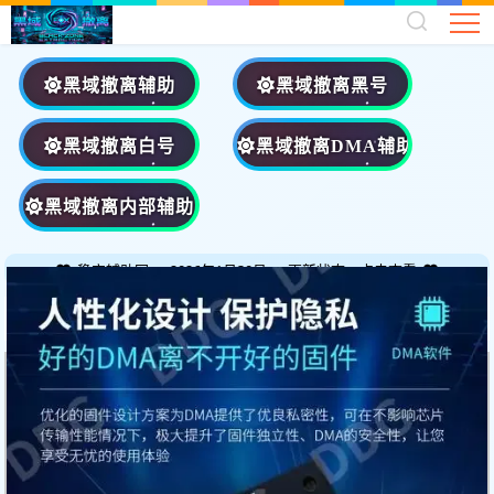
黑域撤离辅助
黑域撤离黑号
黑域撤离白号
黑域撤离DMA辅助
黑域撤离内部辅助
稳定辅助网 — 2026年1月30号 — 更新状态、点击查看
您当前的位置：
首页
>
游戏辅助
>
黑域撤离DMA辅助