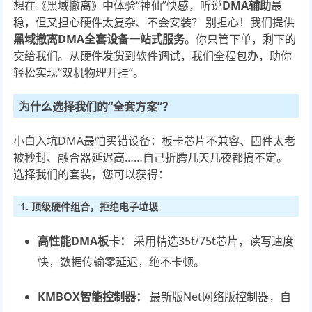
想在《黑域撤离》中体验“神仙”快感，听说
DMA辅助
最
稳，但又担心硬件太复杂、不会安装？ 别担心！我们提供
黑域撤离DMA全套设备一站式服务
。你只管下单，剩下的
交给我们。从硬件发货到软件调试，我们全程包办，助你
轻松实现“双机物理开挂”。
为什么选择我们的“全套方案”？
小白入坑DMA最怕买错设备：板卡芯片不兼容、固件太老
被秒封、融合器延迟高……自己折腾几天几夜都搞不定。
选择我们的套装，您可以获得：
1. 顶级硬件组合，拒绝电子垃圾
高性能DMA板卡：
采用精选35t/75t芯片，读写速度
快，数据传输零延迟，绝不卡顿。
KMBOX智能控制器：
最新版Net网络版控制器，自