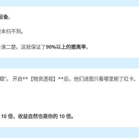
设备
。
根本扫不到。
一清二楚。这就保证了
90%以上的撤离率
。
题”。 开启**【物资透视】**后，他们进图只看哪里刷了红卡、
10 倍，收益自然也是你的 10 倍。