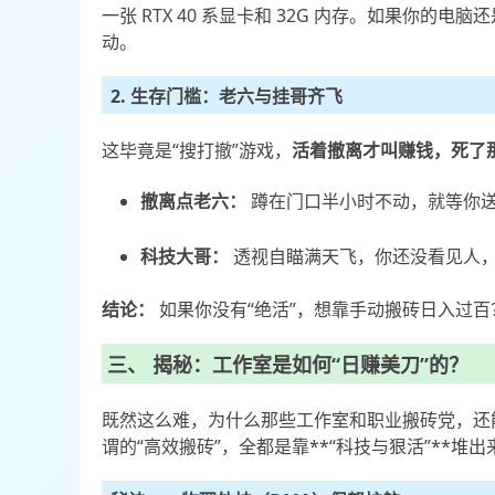
一张 RTX 40 系显卡和 32G 内存。如果你的
动。
2. 生存门槛：老六与挂哥齐飞
这毕竟是“搜打撤”游戏，
活着撤离才叫赚钱，死了
撤离点老六：
蹲在门口半小时不动，就等你
科技大哥：
透视自瞄满天飞，你还没看见人
结论：
如果你没有“绝活”，想靠手动搬砖日入过百
三、 揭秘：工作室是如何“日赚美刀”的？
既然这么难，为什么那些工作室和职业搬砖党，还
谓的“高效搬砖”，全都是靠**“科技与狠活”**堆出