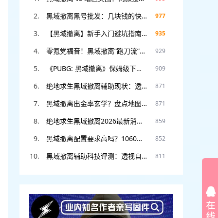
黑域撤离黑号批发：几块钱的快乐体验，封号不心疼，暴力测试专用！
977
【黑域撤离】新手入门避坑指南：开局选什么职业？这3个错误千万别犯！
935
零氪党福音！黑域撤离“跑刀流”教学，无需装备也能把把血赚撤离。
929
《PUBG: 黑域撤离》保姆级下载教程：从申请资格到进入游戏，看这一篇就够了！
909
绝地求生黑域撤离辅助现状：透视自瞄满天飞？教你如何安全“科技”防封。
871
黑域撤离出金率玄学？盘点地图上最容易刷“大金”的5个隐藏点位！
871
绝地求生黑域撤离2026最新消息：首测资格如何申请？官网预约入口在此。
859
黑域撤离配置要求高吗？1060显卡能玩吗？老电脑流畅运行设置教程。
852
黑域撤离辅助科技评测：透视自瞄真的稳吗？DMA硬件挂和软件挂怎么选
811