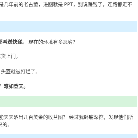
电脑还是几年前的老古董，进图就是 PPT，别说赚钱了，连路都走不
那叫送快递
。 现在的环境有多恶劣？
送货上门。
，头盔就被打烂了。
？
难如登天。
能天天晒出几百美金的收益图？ 经过我卧底深挖，发现他们所
来的。