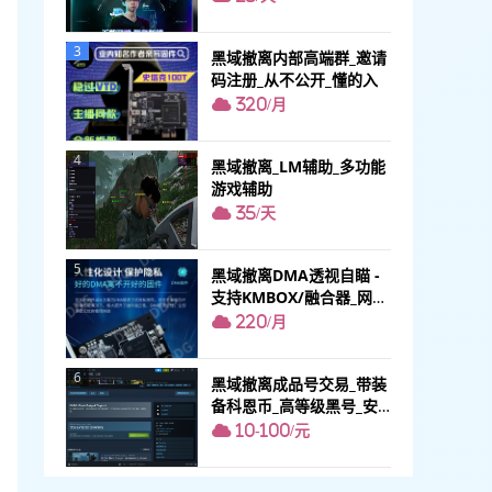
3
黑域撤离内部高端群_邀请
码注册_从不公开_懂的入
320/月
4
黑域撤离_LM辅助_多功能
游戏辅助
35/天
5
黑域撤离DMA透视自瞄 -
支持KMBOX/融合器_网页
雷达_分屏显示
220/月
6
黑域撤离成品号交易_带装
备科恩币_高等级黑号_安
全不找回
10-100/元