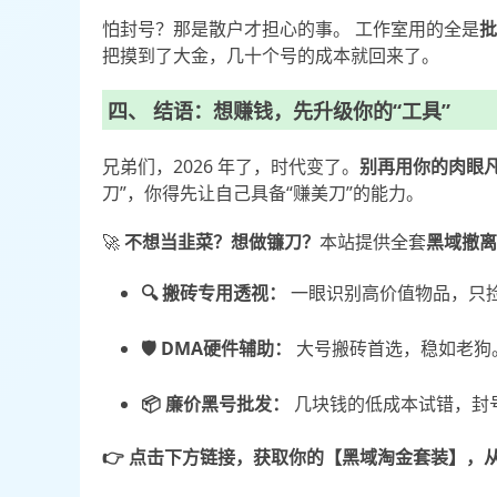
怕封号？那是散户才担心的事。 工作室用的全是
批
把摸到了大金，几十个号的成本就回来了。
四、 结语：想赚钱，先升级你的“工具”
兄弟们，2026 年了，时代变了。
别再用你的肉眼凡
刀”，你得先让自己具备“赚美刀”的能力。
🚀
不想当韭菜？想做镰刀？
本站提供全套
黑域撤离
🔍 搬砖专用透视：
一眼识别高价值物品，只
🛡️ DMA硬件辅助：
大号搬砖首选，稳如老狗
📦 廉价黑号批发：
几块钱的低成本试错，封
👉 点击下方链接，获取你的【黑域淘金套装】，