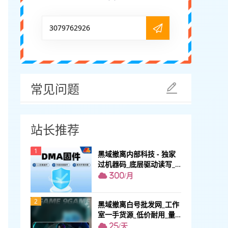
3079762926
常见问题
站长推荐
1
黑域撤离内部科技 - 独家
过机器码_底层驱动读写_0
掉帧不拉闸
300/月
2
黑域撤离白号批发网_工作
室一手货源_低价耐用_量
大从优
25/天