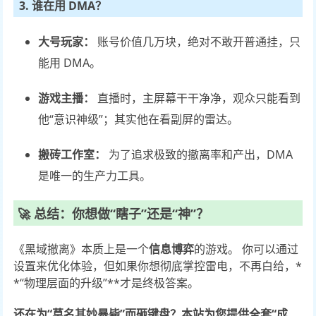
3. 谁在用 DMA？
大号玩家：
账号价值几万块，绝对不敢开普通挂，只
能用 DMA。
游戏主播：
直播时，主屏幕干干净净，观众只能看到
他“意识神级”；其实他在看副屏的雷达。
搬砖工作室：
为了追求极致的撤离率和产出，DMA
是唯一的生产力工具。
🚀 总结：你想做“瞎子”还是“神”？
《黑域撤离》本质上是一个
信息博弈
的游戏。 你可以通过
设置来优化体验，但如果你想彻底掌控雷电，不再白给，*
*“物理层面的升级”**才是终极答案。
还在为“莫名其妙暴毙”而砸键盘？
本站为您提供全套“成