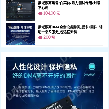
黑域撤离黑号/白菜价/暴力测试专用/封号
5
不心疼
10-100/元
黑域撤离DMA全套设备购买_板卡+固件+辅
6
助一条龙服务_包远程安装
200/月