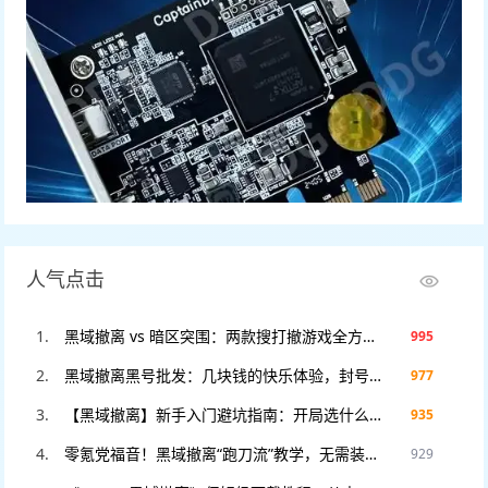
人气点击
黑域撤离 vs 暗区突围：两款搜打撤游戏全方位对比，谁才是2025年版本之子？
995
黑域撤离黑号批发：几块钱的快乐体验，封号不心疼，暴力测试专用！
977
【黑域撤离】新手入门避坑指南：开局选什么职业？这3个错误千万别犯！
935
零氪党福音！黑域撤离“跑刀流”教学，无需装备也能把把血赚撤离。
929