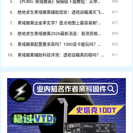
《PUBG: 黑域撤离》保姆级下载教程：从申请资格到进入游戏，看这一篇就够了！
909
绝地求生黑域撤离辅助现状：透视自瞄满天飞？教你如何安全“科技”防封。
871
黑域撤离出金率玄学？盘点地图上最容易刷“大金”的5个隐藏点位！
871
绝地求生黑域撤离2026最新消息：首测资格如何申请？官网预约入口在此。
859
黑域撤离配置要求高吗？1060显卡能玩吗？老电脑流畅运行设置教程。
852
黑域撤离辅助科技评测：透视自瞄真的稳吗？DMA硬件挂和软件挂怎么选
811