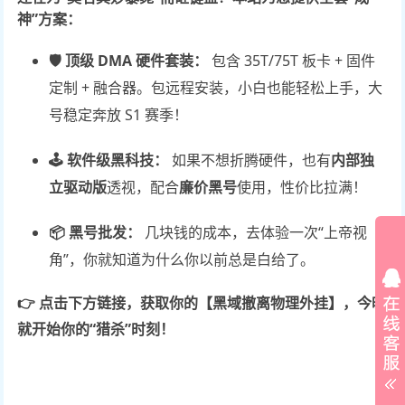
神”方案：
🛡️ 顶级 DMA 硬件套装：
包含 35T/75T 板卡 + 固件
定制 + 融合器。包远程安装，小白也能轻松上手，大
号稳定奔放 S1 赛季！
🕹️ 软件级黑科技：
如果不想折腾硬件，也有
内部独
立驱动版
透视，配合
廉价黑号
使用，性价比拉满！
📦 黑号批发：
几块钱的成本，去体验一次“上帝视
角”，你就知道为什么你以前总是白给了。
👉 点击下方链接，获取你的【黑域撤离物理外挂】，今晚
就开始你的“猎杀”时刻！