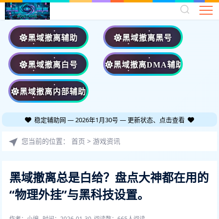
黑域撤离辅助
黑域撤离黑号
黑域撤离白号
黑域撤离DMA辅助
黑域撤离内部辅助
稳定辅助网 — 2026年1月30号 — 更新状态、点击查看
您当前的位置：
首页
>
游戏资讯
黑域撤离总是白给？盘点大神都在用的
“物理外挂”与黑科技设置。
作者：小编
时间：2026-01-30
阅读数：
665人阅读