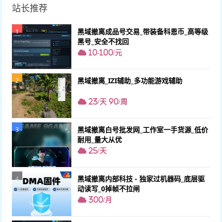
站长推荐
黑域撤离成品号交易_带装备科恩币_高等级
1
黑号_安全不找回
10-100/元
黑域撤离_IZI辅助_多功能游戏辅助
2
23/天 90/周
黑域撤离白号批发网_工作室一手货源_低价
3
耐用_量大从优
25/天
黑域撤离内部科技 - 独家过机器码_底层驱
4
动读写_0掉帧不拉闸
300/月