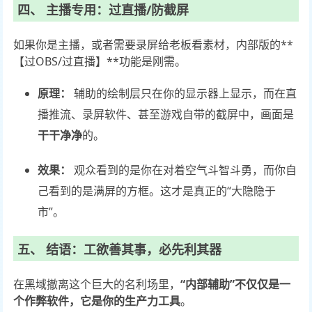
四、 主播专用：过直播/防截屏
如果你是主播，或者需要录屏给老板看素材，内部版的**
【过OBS/过直播】**功能是刚需。
原理：
辅助的绘制层只在你的显示器上显示，而在直
播推流、录屏软件、甚至游戏自带的截屏中，画面是
干干净净
的。
效果：
观众看到的是你在对着空气斗智斗勇，而你自
己看到的是满屏的方框。这才是真正的“大隐隐于
市”。
五、 结语：工欲善其事，必先利其器
在黑域撤离这个巨大的名利场里，
“内部辅助”
不仅仅是一
个作弊软件，它是你的
生产力工具
。