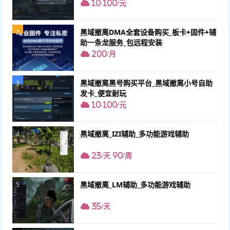
10-100/元
黑域撤离DMA全套设备购买_板卡+固件+辅
2
助一条龙服务_包远程安装
200/月
黑域撤离黑号购买平台_黑域撤离小号自助
3
发卡_便宜耐玩
10-100/元
黑域撤离_IZI辅助_多功能游戏辅助
4
23/天 90/周
黑域撤离_LM辅助_多功能游戏辅助
5
35/天