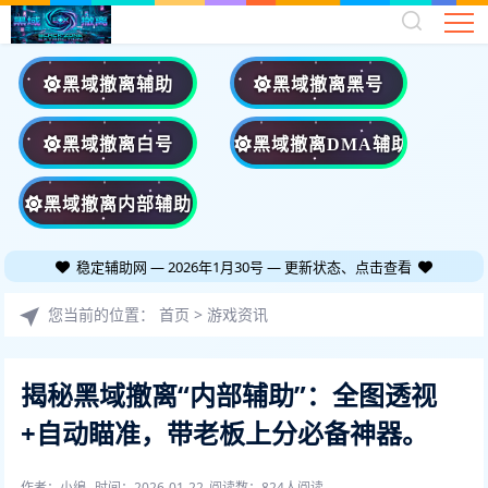
黑域撤离辅助
黑域撤离黑号
黑域撤离白号
黑域撤离DMA辅助
黑域撤离内部辅助
稳定辅助网 — 2026年1月30号 — 更新状态、点击查看
您当前的位置：
首页
>
游戏资讯
揭秘黑域撤离“内部辅助”：全图透视
+自动瞄准，带老板上分必备神器。
作者：小编
时间：2026-01-22
阅读数：
824人阅读