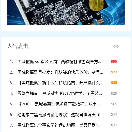
人气点击
黑域撤离 vs 暗区突围：两款搜打撤游戏全方位对比，谁才是2025年版本之子？
995
黑域撤离黑号批发：几块钱的快乐体验，封号不心疼，暴力测试专用！
977
【黑域撤离】新手入门避坑指南：开局选什么职业？这3个错误千万别犯！
935
零氪党福音！黑域撤离“跑刀流”教学，无需装备也能把把血赚撤离。
929
《PUBG: 黑域撤离》保姆级下载教程：从申请资格到进入游戏，看这一篇就够了！
909
绝地求生黑域撤离辅助现状：透视自瞄满天飞？教你如何安全“科技”防封。
871
黑域撤离出金率玄学？盘点地图上最容易刷“大金”的5个隐藏点位！
871