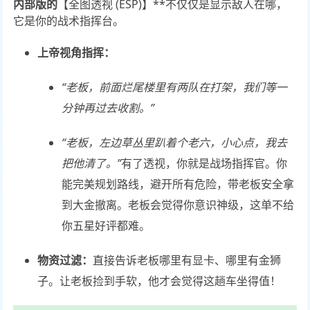
内部版的
【全图透视 (ESP)】**不仅仅是显示敌人在哪，
它是你的战术指挥台。
上帝视角指挥：
“老板，前面烂尾楼里有两队在打架，我们等一
分钟再过去收割。”
“老板，左边草丛里趴着个老六，小心点，我去
把他清了。”
有了透视，你就是战场指挥官。你
能完美规划路线，避开所有危险，带老板安全拿
到大金撤离。老板会觉得你意识神级，这单不给
你五星好评都难。
物资过滤：
直接告诉老板哪里有显卡、哪里有金狮
子。让老板捡到手软，他才会觉得这趟车坐得值！