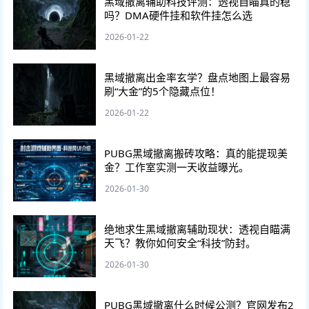
黑域撤离辅助科技评测：透视自瞄真的稳
吗？DMA硬件挂和软件挂怎么选
2026-01-22
黑域撤离出金率玄学？盘点地图上最容易
刷“大金”的5个隐藏点位！
2026-01-22
PUBG黑域撤离搬砖攻略：真的能提现美
金？工作室实测一天收益曝光。
2026-01-30
绝地求生黑域撤离辅助现状：透视自瞄满
天飞？教你如何安全“科技”防封。
2026-01-30
PUBG黑域撤离什么时候公测？官网发布2