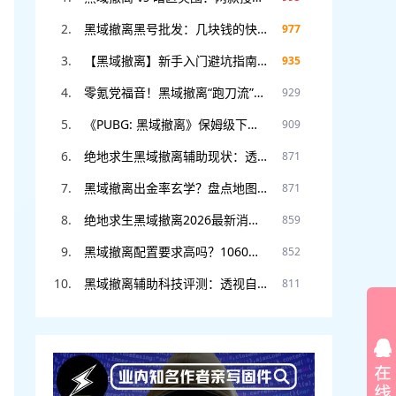
黑域撤离黑号批发：几块钱的快乐体验，封号不心疼，暴力测试专用！
977
【黑域撤离】新手入门避坑指南：开局选什么职业？这3个错误千万别犯！
935
零氪党福音！黑域撤离“跑刀流”教学，无需装备也能把把血赚撤离。
929
《PUBG: 黑域撤离》保姆级下载教程：从申请资格到进入游戏，看这一篇就够了！
909
绝地求生黑域撤离辅助现状：透视自瞄满天飞？教你如何安全“科技”防封。
871
黑域撤离出金率玄学？盘点地图上最容易刷“大金”的5个隐藏点位！
871
绝地求生黑域撤离2026最新消息：首测资格如何申请？官网预约入口在此。
859
黑域撤离配置要求高吗？1060显卡能玩吗？老电脑流畅运行设置教程。
852
黑域撤离辅助科技评测：透视自瞄真的稳吗？DMA硬件挂和软件挂怎么选
811