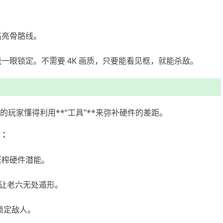
高亮骨骼线。
一眼锁定。不需要 4K 画质，只要能看见框，就能杀敌。
玩家懂得利用**“工具”**来弥补硬件的差距。
】：
压榨硬件潜能。
让老六无处遁形。
锁定敌人。