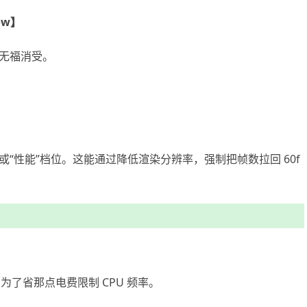
ow】
的无福消受。
平衡”或“性能”档位。这能通过降低渲染分辨率，强制把帧数拉回 60f
。
了省那点电费限制 CPU 频率。