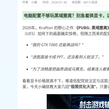
作者：小编
时间：2026-01-30
阅读数：
687人阅读
电脑配置不够玩黑域撤离？别急着换显卡，
2026年，Krafton 的野心之作
《PUBG: 黑域撤离》（
（UE5）加持下的画面确实惊艳，但随之而来的
“我的 GTX 1060 还能再战吗？”
“进图直接卡成 PPT，还没看到人就没了。”
“为了流畅度把画质调成马赛克，结果连人都看
看着显卡价格居高不下，难道低配党就注定与这款
家，今天小编就教大家几招
“极限优化大法”
。只要