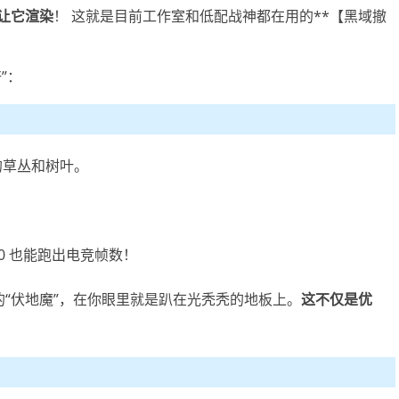
让它渲染
！ 这就是目前工作室和低配战神都在用的**【黑域撤
”：
的草丛和树叶。
60 也能跑出电竞帧数！
“伏地魔”，在你眼里就是趴在光秃秃的地板上。
这不仅是优