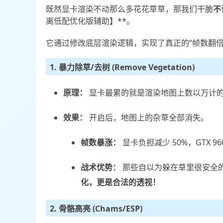
既然显卡渲染不动那么多花花草草，那我们干脆
不
离低配优化版辅助】**。
它通过修改底层渲染逻辑，实现了真正的“帧数翻倍
1. 暴力除草/去树 (Remove Vegetation)
原理：
显卡最累的就是渲染地图上数以万计
效果：
开启后，地图上的杂草全部消失。
帧数暴涨：
显卡负担减少 50%，GTX 9
战术优势：
那些自以为躲在草里很安全的
化，更是合法的透视！
2. 骨骼高亮 (Chams/ESP)