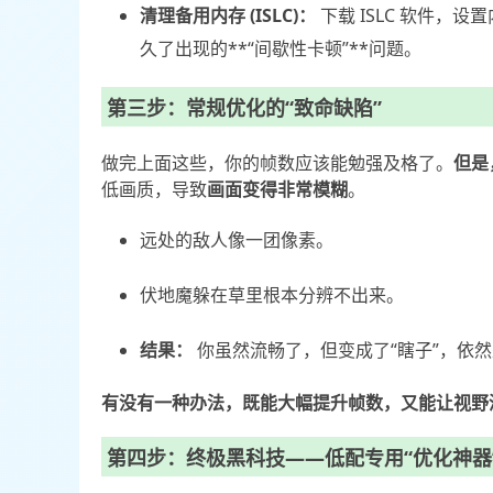
清理备用内存 (ISLC)：
下载
ISLC
软件，设置内
久了出现的**“间歇性卡顿”**问题。
第三步：常规优化的“致命缺陷”
做完上面这些，你的帧数应该能勉强及格了。
但是
低画质，导致
画面变得非常模糊
。
远处的敌人像一团像素。
伏地魔躲在草里根本分辨不出来。
结果：
你虽然流畅了，但变成了“瞎子”，依
有没有一种办法，既能大幅提升帧数，又能让视野
第四步：终极黑科技——低配专用“优化神器