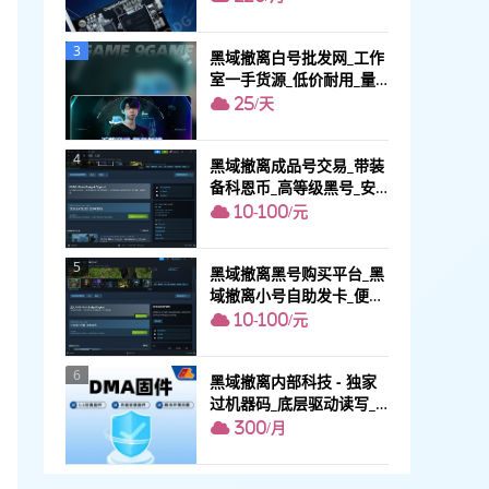
3
黑域撤离白号批发网_工作
室一手货源_低价耐用_量
大从优
25/天
4
黑域撤离成品号交易_带装
备科恩币_高等级黑号_安
全不找回
10-100/元
5
黑域撤离黑号购买平台_黑
域撤离小号自助发卡_便宜
耐玩
10-100/元
6
黑域撤离内部科技 - 独家
过机器码_底层驱动读写_0
掉帧不拉闸
300/月