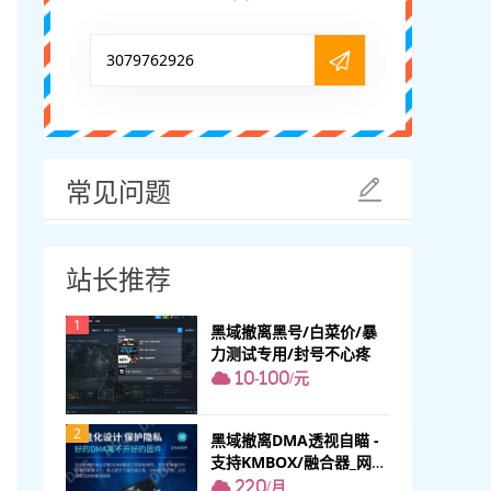
3079762926
常见问题
站长推荐
1
黑域撤离黑号/白菜价/暴
力测试专用/封号不心疼
10-100/元
2
黑域撤离DMA透视自瞄 -
支持KMBOX/融合器_网页
雷达_分屏显示
220/月