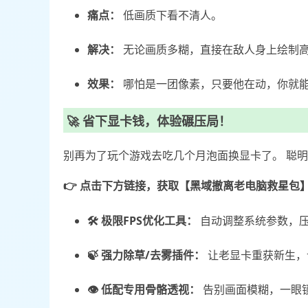
痛点：
低画质下看不清人。
解决：
无论画质多糊，直接在敌人身上绘制
效果：
哪怕是一团像素，只要他在动，你就能
🚀 省下显卡钱，体验碾压局！
别再为了玩个游戏去吃几个月泡面换显卡了。 聪明的
👉 点击下方链接，获取【黑域撤离老电脑救星包
🛠️ 极限FPS优化工具：
自动调整系统参数，
🍃 强力除草/去雾插件：
让老显卡重获新生，
👁️ 低配专用骨骼透视：
告别画面模糊，一眼